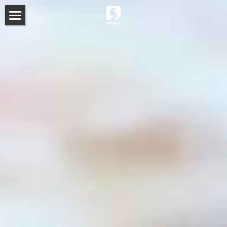
Home
Fotoalbum
Sprekers 2019
De locatie
EN
FR